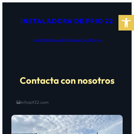
Saltar
al
Abrir 
INSTALADORA DE FRIO 22
contenido
Instalaciones
Cámaras
Contacto
Contacta con nosotros
info@if22.com