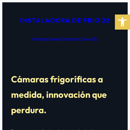
Saltar
al
Abrir 
INSTALADORA DE FRIO 22
contenido
Instalaciones
Cámaras
Contacto
Cámaras frigoríficas a
medida, innovación que
perdura.